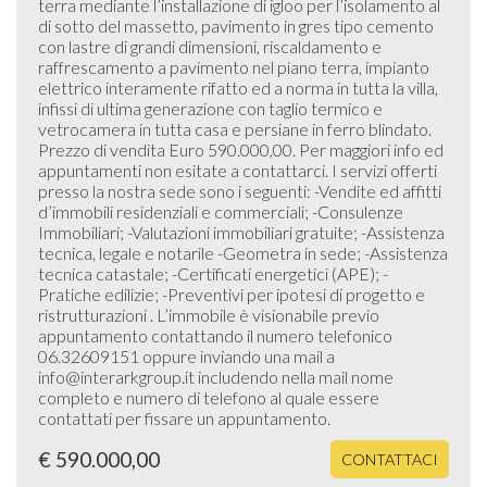
terra mediante l’installazione di igloo per l’isolamento al
di sotto del massetto, pavimento in gres tipo cemento
con lastre di grandi dimensioni, riscaldamento e
raffrescamento a pavimento nel piano terra, impianto
elettrico interamente rifatto ed a norma in tutta la villa,
infissi di ultima generazione con taglio termico e
vetrocamera in tutta casa e persiane in ferro blindato.
Prezzo di vendita Euro 590.000,00. Per maggiori info ed
appuntamenti non esitate a contattarci. I servizi offerti
presso la nostra sede sono i seguenti: -Vendite ed affitti
d’immobili residenziali e commerciali; -Consulenze
Immobiliari; -Valutazioni immobiliari gratuite; -Assistenza
tecnica, legale e notarile -Geometra in sede; -Assistenza
tecnica catastale; -Certificati energetici (APE); -
Pratiche edilizie; -Preventivi per ipotesi di progetto e
ristrutturazioni . L’immobile è visionabile previo
appuntamento contattando il numero telefonico
06.32609151 oppure inviando una mail a
info@interarkgroup.it includendo nella mail nome
completo e numero di telefono al quale essere
contattati per fissare un appuntamento.
€ 590.000,00
CONTATTACI