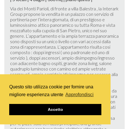
Via dei Monti Parioli, di fronte a villa Balestra , la Interark
Group propone la vendita in un palazzo con servizio di
portineria per l’intera giornata, di un prestigioso e
luminosissimo attico panoramico su tutta Roma e vista
mozzafiato sulla cupola di San Pietro, unico nel suo
genere. L’appartamento e la ampia terrazza panoramica
sono disposti su un unico livello con vari accessi dalla
zona di rappresentanza. L’appartamento risulta cosi
composto : doppi ingressi ( uno padronale ed uno di
servizio ), doppi ascensori, ampio disimpegno/ingresso
con adiacente bagno ospiti, grande zona living, salone
quadruplo luminoso con camino ed ampie vetrate
scorrevoli, ampio corridoio/disimpegno per accesso alla
zona notte, cucina abitabile in acciaio su misura della
Bulthaup relativo balcone con armadio tecnico ed
Questo sito utilizza cookie per fornire una
adiacente camera di servizio con bagno. Tre camere da
migliore esperienza utente
Approfondisci
letto, di cui una padronale con cabina armadio su misura
e bagno en suite con vasca e doccia, due bagni uno con
vasca e uno con doccia, tutti i bagni sono stati realizzati
Accetto
su disegno personalizzato con marmi pregiati.
Completano la proprietà un forno a legna a scomparsa
per le pizze sulla terrazza principale, una grande
autorimessa con basculante elettrica attrezzata a