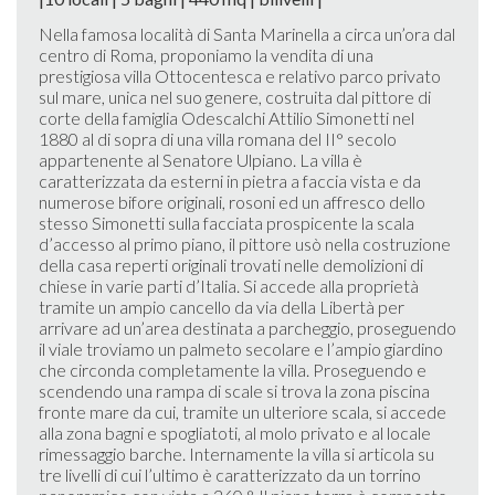
Nella famosa località di Santa Marinella a circa un’ora dal
centro di Roma, proponiamo la vendita di una
prestigiosa villa Ottocentesca e relativo parco privato
sul mare, unica nel suo genere, costruita dal pittore di
corte della famiglia Odescalchi Attilio Simonetti nel
1880 al di sopra di una villa romana del II° secolo
appartenente al Senatore Ulpiano. La villa è
caratterizzata da esterni in pietra a faccia vista e da
numerose bifore originali, rosoni ed un affresco dello
stesso Simonetti sulla facciata prospicente la scala
d’accesso al primo piano, il pittore usò nella costruzione
della casa reperti originali trovati nelle demolizioni di
chiese in varie parti d’Italia. Si accede alla proprietà
tramite un ampio cancello da via della Libertà per
arrivare ad un’area destinata a parcheggio, proseguendo
il viale troviamo un palmeto secolare e l’ampio giardino
che circonda completamente la villa. Proseguendo e
scendendo una rampa di scale si trova la zona piscina
fronte mare da cui, tramite un ulteriore scala, si accede
alla zona bagni e spogliatoti, al molo privato e al locale
rimessaggio barche. Internamente la villa si articola su
tre livelli di cui l’ultimo è caratterizzato da un torrino