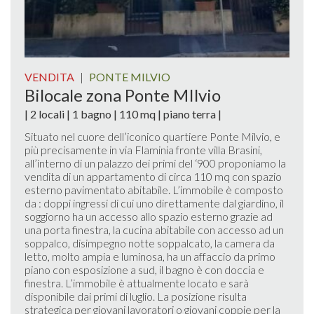
VENDITA
|
PONTE MILVIO
Bilocale zona Ponte MIlvio
| 2 locali | 1 bagno | 110 mq | piano terra |
Situato nel cuore dell’iconico quartiere Ponte Milvio, e
più precisamente in via Flaminia fronte villa Brasini,
all’interno di un palazzo dei primi del ‘900 proponiamo la
vendita di un appartamento di circa 110 mq con spazio
esterno pavimentato abitabile. L’immobile è composto
da : doppi ingressi di cui uno direttamente dal giardino, il
soggiorno ha un accesso allo spazio esterno grazie ad
una porta finestra, la cucina abitabile con accesso ad un
soppalco, disimpegno notte soppalcato, la camera da
letto, molto ampia e luminosa, ha un affaccio da primo
piano con esposizione a sud, il bagno è con doccia e
finestra. L’immobile è attualmente locato e sarà
disponibile dai primi di luglio. La posizione risulta
strategica per giovani lavoratori o giovani coppie per la