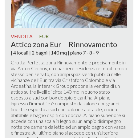
VENDITA
|
EUR
Attico zona Eur – Rinnovamento
| 4 locali | 2 bagni | 140 mq | piano 7 - 8 - 9
Grotta Perfetta, zona Rinnovamento e precisamente in
via Anton Cechov, un quartiere residenziale ma al tempo
stesso ben servito, con ampi spazi verdi pubblici nelle
vicinanze dell’Eur, tra via Cristoforo Colombo e via
Ardeatina, la Interark Group propone la vendita di un
attico su tre livelli di circa 140 mq in buono stato
esposto a sud con box doppio e cantina. Al piano
ingresso l’immobile è composto da salone con grandi
finestre esposto a sud con balcone abitabile, cucina
abitabile e bagno ospiti con doccia. Al piano superiore si
accede con una scala in legno su un ampio disimpegno
notte tre camere da letto ed un ampio bagno con vasca
e finestra. All’ultimo piano si accede con un’ulteriore