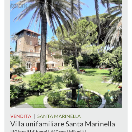
VENDITA
|
SANTA MARINELLA
Villa unifamiliare Santa Marinella
|10 locali | 5 bagni | 440 mq | bilivelli |