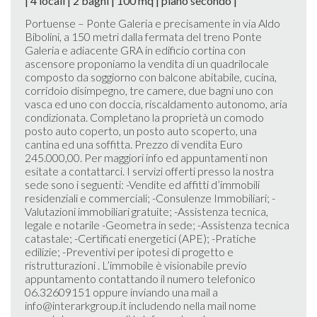
| 4 locali | 2 bagni | 100 mq | piano secondo |
Portuense – Ponte Galeria e precisamente in via Aldo
Bibolini, a 150 metri dalla fermata del treno Ponte
Galeria e adiacente GRA in edificio cortina con
ascensore proponiamo la vendita di un quadrilocale
composto da soggiorno con balcone abitabile, cucina,
corridoio disimpegno, tre camere, due bagni uno con
vasca ed uno con doccia, riscaldamento autonomo, aria
condizionata. Completano la proprietà un comodo
posto auto coperto, un posto auto scoperto, una
cantina ed una soffitta. Prezzo di vendita Euro
245.000,00. Per maggiori info ed appuntamenti non
esitate a contattarci. I servizi offerti presso la nostra
sede sono i seguenti: -Vendite ed affitti d’immobili
residenziali e commerciali; -Consulenze Immobiliari; -
Valutazioni immobiliari gratuite; -Assistenza tecnica,
legale e notarile -Geometra in sede; -Assistenza tecnica
catastale; -Certificati energetici (APE); -Pratiche
edilizie; -Preventivi per ipotesi di progetto e
ristrutturazioni . L’immobile è visionabile previo
appuntamento contattando il numero telefonico
06.32609151 oppure inviando una mail a
info@interarkgroup.it includendo nella mail nome