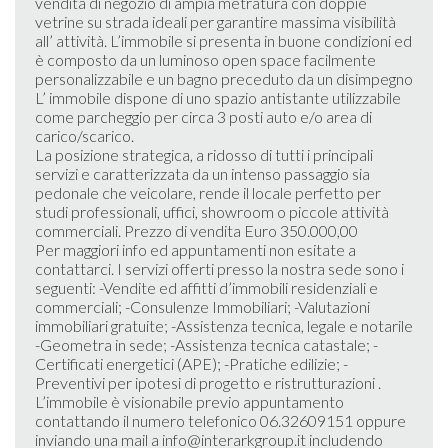
vendita di negozio di ampia metratura con doppie
vetrine su strada ideali per garantire massima visibilità
all’ attività. L’immobile si presenta in buone condizioni ed
è composto da un luminoso open space facilmente
personalizzabile e un bagno preceduto da un disimpegno
L’ immobile dispone di uno spazio antistante utilizzabile
come parcheggio per circa 3 posti auto e/o area di
carico/scarico.
La posizione strategica, a ridosso di tutti i principali
servizi e caratterizzata da un intenso passaggio sia
pedonale che veicolare, rende il locale perfetto per
studi professionali, uffici, showroom o piccole attività
commerciali. Prezzo di vendita Euro 350.000,00
Per maggiori info ed appuntamenti non esitate a
contattarci. I servizi offerti presso la nostra sede sono i
seguenti: -Vendite ed affitti d’immobili residenziali e
commerciali; -Consulenze Immobiliari; -Valutazioni
immobiliari gratuite; -Assistenza tecnica, legale e notarile
-Geometra in sede; -Assistenza tecnica catastale; -
Certificati energetici (APE); -Pratiche edilizie; -
Preventivi per ipotesi di progetto e ristrutturazioni .
L’immobile è visionabile previo appuntamento
contattando il numero telefonico 06.32609151 oppure
inviando una mail a info@interarkgroup.it includendo