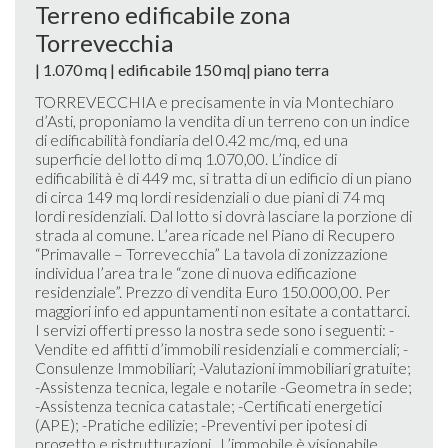
Terreno edificabile zona
Torrevecchia
| 1.070 mq | edificabile 150 mq| piano terra
TORREVECCHIA e precisamente in via Montechiaro
d’Asti, proponiamo la vendita di un terreno con un indice
di edificabilità fondiaria del 0.42 mc/mq, ed una
superficie del lotto di mq 1.070,00. L’indice di
edificabilità è di 449 mc, si tratta di un edificio di un piano
di circa 149 mq lordi residenziali o due piani di 74 mq
lordi residenziali. Dal lotto si dovrà lasciare la porzione di
strada al comune. L’area ricade nel Piano di Recupero
“Primavalle – Torrevecchia” La tavola di zonizzazione
individua l’area tra le “zone di nuova edificazione
residenziale”. Prezzo di vendita Euro 150.000,00. Per
maggiori info ed appuntamenti non esitate a contattarci.
I servizi offerti presso la nostra sede sono i seguenti: -
Vendite ed affitti d’immobili residenziali e commerciali; -
Consulenze Immobiliari; -Valutazioni immobiliari gratuite;
-Assistenza tecnica, legale e notarile -Geometra in sede;
-Assistenza tecnica catastale; -Certificati energetici
(APE); -Pratiche edilizie; -Preventivi per ipotesi di
progetto e ristrutturazioni . L’immobile è visionabile