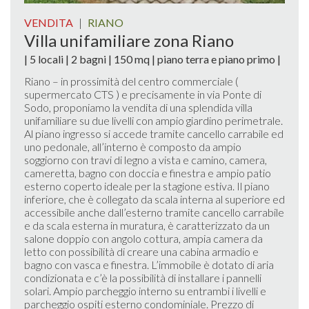
VENDITA
|
RIANO
Villa unifamiliare zona Riano
| 5 locali | 2 bagni | 150 mq | piano terra e piano primo |
Riano – in prossimità del centro commerciale (
supermercato CTS ) e precisamente in via Ponte di
Sodo, proponiamo la vendita di una splendida villa
unifamiliare su due livelli con ampio giardino perimetrale.
Al piano ingresso si accede tramite cancello carrabile ed
uno pedonale, all’interno è composto da ampio
soggiorno con travi di legno a vista e camino, camera,
cameretta, bagno con doccia e finestra e ampio patio
esterno coperto ideale per la stagione estiva. Il piano
inferiore, che è collegato da scala interna al superiore ed
accessibile anche dall’esterno tramite cancello carrabile
e da scala esterna in muratura, è caratterizzato da un
salone doppio con angolo cottura, ampia camera da
letto con possibilità di creare una cabina armadio e
bagno con vasca e finestra. L’immobile è dotato di aria
condizionata e c’è la possibilità di installare i pannelli
solari. Ampio parcheggio interno su entrambi i livelli e
parcheggio ospiti esterno condominiale. Prezzo di