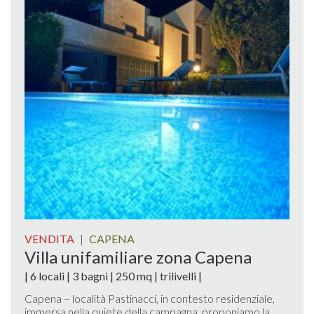
VENDITA
|
CAPENA
Villa unifamiliare zona Capena
| 6 locali | 3 bagni | 250 mq | trilivelli |
Capena – località Pastinacci, in contesto residenziale,
immersa nella quiete della campagna, proponiamo la