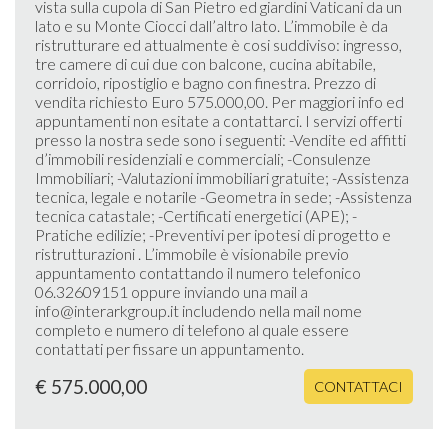
vista sulla cupola di San Pietro ed giardini Vaticani da un
lato e su Monte Ciocci dall’altro lato. L’immobile è da
ristrutturare ed attualmente è cosi suddiviso: ingresso,
tre camere di cui due con balcone, cucina abitabile,
corridoio, ripostiglio e bagno con finestra. Prezzo di
vendita richiesto Euro 575.000,00. Per maggiori info ed
appuntamenti non esitate a contattarci. I servizi offerti
presso la nostra sede sono i seguenti: -Vendite ed affitti
d’immobili residenziali e commerciali; -Consulenze
Immobiliari; -Valutazioni immobiliari gratuite; -Assistenza
tecnica, legale e notarile -Geometra in sede; -Assistenza
tecnica catastale; -Certificati energetici (APE); -
Pratiche edilizie; -Preventivi per ipotesi di progetto e
ristrutturazioni . L’immobile è visionabile previo
appuntamento contattando il numero telefonico
06.32609151 oppure inviando una mail a
info@interarkgroup.it includendo nella mail nome
completo e numero di telefono al quale essere
contattati per fissare un appuntamento.
€ 575.000,00
CONTATTACI