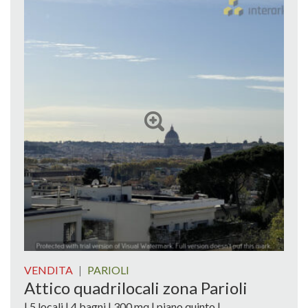
VENDITA
|
PARIOLI
Attico quadrilocali zona Parioli
| 5 locali | 4 bagni | 300 mq | piano quinto |