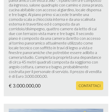
panoramico con vista a 360 °. Il piano terra è composto
da ingresso, salone quadruplo con camino e zona pranzo,
cucina abitabile con accesso al giardino, locale dispensa
e tre bagni. Al piano primo si accede tramite una
comoda scala a chiocciola interna e da una scalinata
esterna in travertino ed è composto da un
corridoio/disimpegno, quattro camere da letto di cui
due con terrazzo vista mare e tre bagni. Il secondo
piano è composto da una camera da letto con accesso
al torrino panoramico attualmente utilizzato come
locale tecnico con soffitto in travi di legno a vista e
finestre panoramiche che potrebbe essere adibito a
camera/studio. Completa la proprietà una depandance
di circa 45 metri quadrati composta da soggiorno con
angolo cottura, camera e bagno, probabilmente
costruita per il personale di servizio. Il prezzo di vendita
è di Euro 3.000.000,00.
€ 3.000.000,00
CONTATTACI