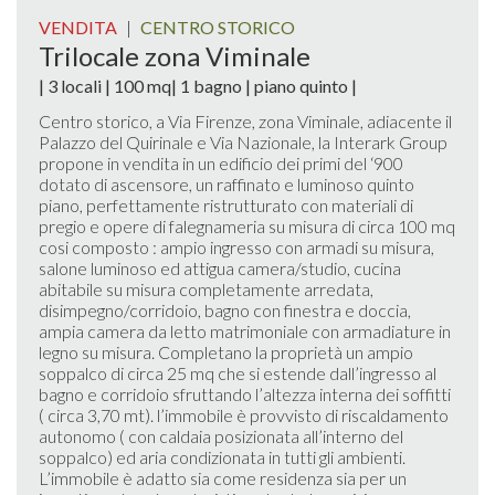
VENDITA
|
CENTRO STORICO
Trilocale zona Viminale
| 3 locali | 100 mq| 1 bagno | piano quinto |
Centro storico, a Via Firenze, zona Viminale, adiacente il
Palazzo del Quirinale e Via Nazionale, la Interark Group
propone in vendita in un edificio dei primi del ‘900
dotato di ascensore, un raffinato e luminoso quinto
piano, perfettamente ristrutturato con materiali di
pregio e opere di falegnameria su misura di circa 100 mq
cosi composto : ampio ingresso con armadi su misura,
salone luminoso ed attigua camera/studio, cucina
abitabile su misura completamente arredata,
disimpegno/corridoio, bagno con finestra e doccia,
ampia camera da letto matrimoniale con armadiature in
legno su misura. Completano la proprietà un ampio
soppalco di circa 25 mq che si estende dall’ingresso al
bagno e corridoio sfruttando l’altezza interna dei soffitti
( circa 3,70 mt). l’immobile è provvisto di riscaldamento
autonomo ( con caldaia posizionata all’interno del
soppalco) ed aria condizionata in tutti gli ambienti.
L’immobile è adatto sia come residenza sia per un