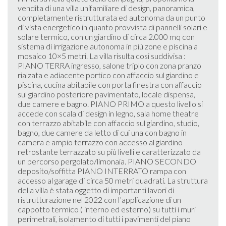
vendita di una villa unifamiliare di design, panoramica,
completamente ristrutturata ed autonoma da un punto
di vista energetico in quanto provvista di pannelli solari e
solare termico, con un giardino di circa 2.000 mq con
sistema di irrigazione autonoma in più zone e piscina a
mosaico 10×5 metri. La villa risulta cosi suddivisa :
PIANO TERRA ingresso, salone triplo con zona pranzo
rialzata e adiacente portico con affaccio sul giardino e
piscina, cucina abitabile con porta finestra con affaccio
sul giardino posteriore pavimentato, locale dispensa,
due camere e bagno. PIANO PRIMO a questo livello si
accede con scala di design in legno, sala home theatre
con terrazzo abitabile con affaccio sul giardino, studio,
bagno, due camere da letto di cui una con bagno in
camera e ampio terrazzo con accesso al giardino
retrostante terrazzato su più livelli e caratterizzato da
un percorso pergolato/limonaia. PIANO SECONDO
deposito/soffitta PIANO INTERRATO rampa con
accesso al garage di circa 50 metri quadrati. La struttura
della villa è stata oggetto di importanti lavori di
ristrutturazione nel 2022 con l’applicazione di un
cappotto termico ( interno ed esterno) su tutti i muri
perimetrali, isolamento di tutti i pavimenti del piano