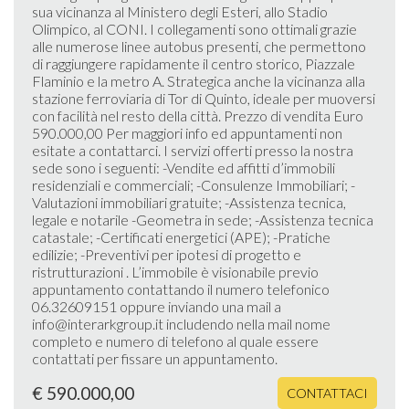
sua vicinanza al Ministero degli Esteri, allo Stadio
Olimpico, al CONI. I collegamenti sono ottimali grazie
alle numerose linee autobus presenti, che permettono
di raggiungere rapidamente il centro storico, Piazzale
Flaminio e la metro A. Strategica anche la vicinanza alla
stazione ferroviaria di Tor di Quinto, ideale per muoversi
con facilità nel resto della città. Prezzo di vendita Euro
590.000,00 Per maggiori info ed appuntamenti non
esitate a contattarci. I servizi offerti presso la nostra
sede sono i seguenti: -Vendite ed affitti d’immobili
residenziali e commerciali; -Consulenze Immobiliari; -
Valutazioni immobiliari gratuite; -Assistenza tecnica,
legale e notarile -Geometra in sede; -Assistenza tecnica
catastale; -Certificati energetici (APE); -Pratiche
edilizie; -Preventivi per ipotesi di progetto e
ristrutturazioni . L’immobile è visionabile previo
appuntamento contattando il numero telefonico
06.32609151 oppure inviando una mail a
info@interarkgroup.it includendo nella mail nome
completo e numero di telefono al quale essere
contattati per fissare un appuntamento.
€ 590.000,00
CONTATTACI